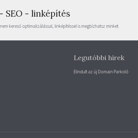
- SEO - linképítés
em kereső optimalizálással, linképítéssel is megbízhatsz minket.
Legutóbbi hírek
Elindult az új Domain Parkoló