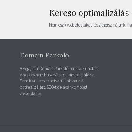
Kereso optimalizálás 
Nem csak weboldalakat készíthetsz nálunk, han
Domain Parkoló
A vegyipar Domain Parkoló rendszerünkben
eladó és nem használt domaineket találsz.
Ezen kívül rendelhetsz tülünk kereső
optimalizálást, SEO-t de akár komplett
weboldalt is.