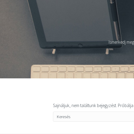
Ismerkedj meg 
Sajnáljuk, nem találtunk bejegyzést. Próbálj