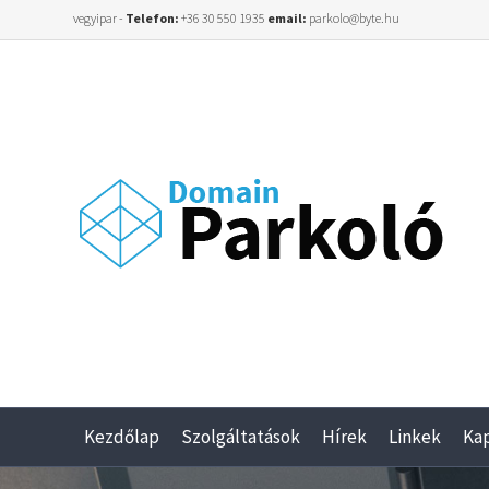
vegyipar -
Telefon:
+36 30 550 1935
email:
parkolo@byte.hu
Kezdőlap
Szolgáltatások
Hírek
Linkek
Ka