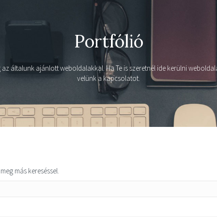
Portfólió
az általunk ajánlott weboldalakkal. Ha Te is szeretnél ide kerülni weboldal
velünk a kapcsolatot.
a meg más kereséssel.